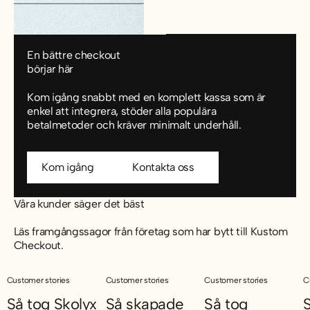
En bättre checkout
börjar här
Kom igång snabbt med en komplett kassa som är
enkel att integrera, stöder alla populära
betalmetoder och kräver minimalt underhåll.
Kom igång
Kom igång
Kontakta oss
Kontakta oss
Våra kunder säger det bäst
Läs framgångssagor från företag som har bytt till Kustom
Checkout.
Customer stories
Customer stories
Customer stories
C
Så tog Skolyx
Så skapade
Så tog