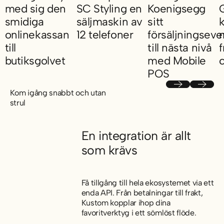
med sig den
SC Styling en
Koenigsegg
G
smidiga
säljmaskin av
sitt
onlinekassan
12 telefoner
försäljningseve
till
till nästa nivå
f
Så skapade SC Styling en säljmaskin av 12 
butiksgolvet
med Mobile
POS
Så tog Skolyx med sig den smidiga onlinekassan till butiksgolv
S
Så tog Koenigsegg sit
Previous
Next
Kom igång snabbt och utan
strul
En integration är allt
som krävs
Få tillgång till hela ekosystemet via ett
enda API. Från betalningar till frakt,
Kustom kopplar ihop dina
favoritverktyg i ett sömlöst flöde.