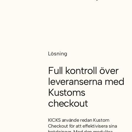
Lösning
Full kontroll över
leveranserna med
Kustoms
checkout
KICKS använde redan Kustom
Checkout för att effektivisera sina
betalningar. Med den modulära