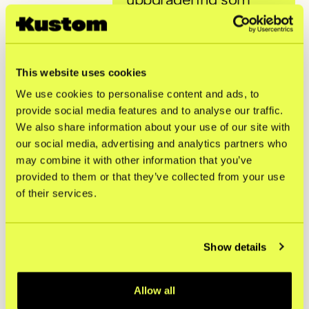
krävde minimalt
arbete men gav stor
effekt. Vi kunde lägga
till nya
This website uses cookies
leveransalternativ
We use cookies to personalise content and ads, to
direkt och behålla en
provide social media features and to analyse our traffic.
smidig
We also share information about your use of our site with
kundupplevelse.
our social media, advertising and analytics partners who
Integrationen gick
may combine it with other information that you’ve
sömlöst och krävde
provided to them or that they’ve collected from your use
of their services.
knappt någon insats
från vårt team."
Yousef Rouholamin, Development
Show details
Lead, KICKS
Allow all