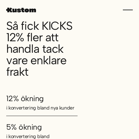
Så fick KICKS
12% fler att
handla tack
vare enklare
frakt
12% ökning
i konvertering bland nya kunder
5% ökning
i konvertering bland