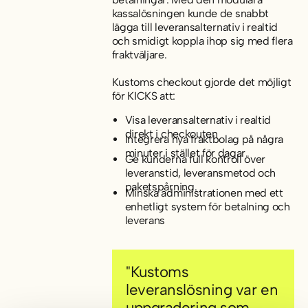
kassalösningen kunde de snabbt
lägga till leveransalternativ i realtid
och smidigt koppla ihop sig med flera
fraktväljare.
Kustoms checkout gjorde det möjligt
för KICKS att:
Visa leveransalternativ i realtid
direkt i checkouten
Integrera nya fraktbolag på några
minuter i stället för dagar
Ge kunderna full kontroll över
leveranstid, leveransmetod och
paketspårning.
Minska administrationen med ett
enhetligt system för betalning och
leverans
"Kustoms
leveranslösning var en
uppgradering som