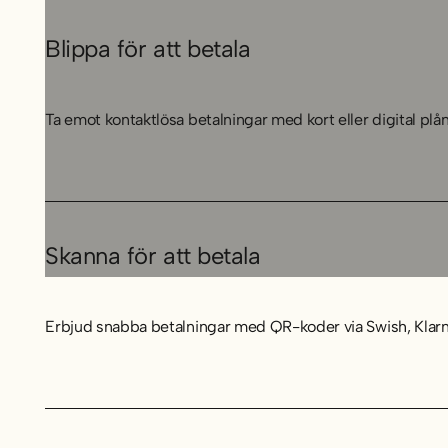
Blippa för att betala
Ta emot kontaktlösa betalningar med kort eller digital plå
Skanna för att betala
Erbjud snabba betalningar med QR-koder via Swish, Klarna 