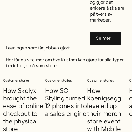
og gjør det
enklere å skalere
på tvers av
markeder.
Se mer
Se mer
Løsningen som får jobben gjort
Her får du vite mer om hva Kustom kan gjøre for alle typer
bedrifter, små som store.
Customer stories
Customer stories
Customer stories
C
How Skolyx
How SC
How
brought the
Styling turned
Koenigsegg
ease of online
12 phones into
leveled up
a
checkout to
a sales engine
their merch
the physical
store event
How SC Styling turned 12 phones into a sa
H
store
with Mobile