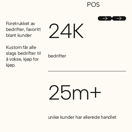
POS
How Skolyx brought the ease of online checkout to the physical
How Koenigsegg level
Previous
Next
24K
Foretrukket av
bedrifter, favoritt
blant kunder
Kustom får alle
slags bedrifter til
bedrifter
å vokse, kjøp for
kjøp.
25m+
unike kunder har allerede handlet