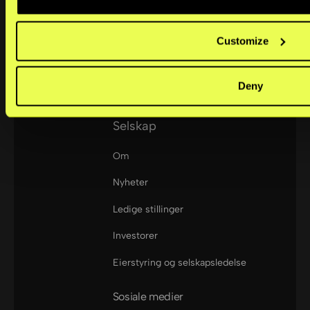
support@kustom.co
Små bedrifter
Customize
Mellomstore bedrifter
Store bedrifter
Deny
Selskap
Om
Nyheter
Ledige stillinger
Investorer
Eierstyring og selskapsledelse
Sosiale medier