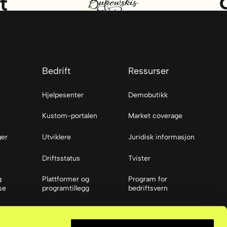
Bedrift
Ressurser
Hjelpesenter
Demobutikk
Kustom-portalen
Market coverage
ger
Utviklere
Juridisk informasjon
Driftsstatus
Tvister
g
Plattformer og
Program for
se
programtillegg
bedriftsvern
Ressurser
ier