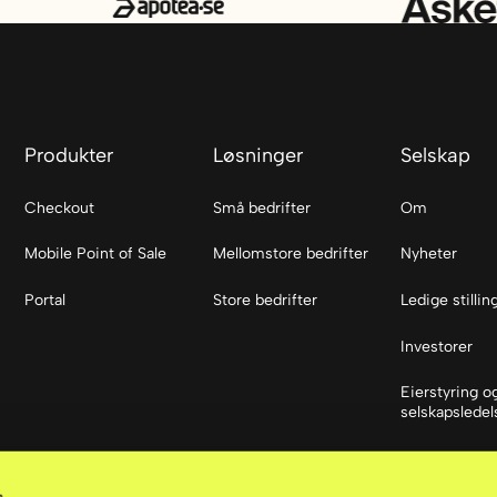
Produkter
Løsninger
Selskap
Checkout
Små bedrifter
Om
Mobile Point of Sale
Mellomstore bedrifter
Nyheter
Portal
Store bedrifter
Ledige stillin
Investorer
Eierstyring o
selskapsledel
Sosiale med
s