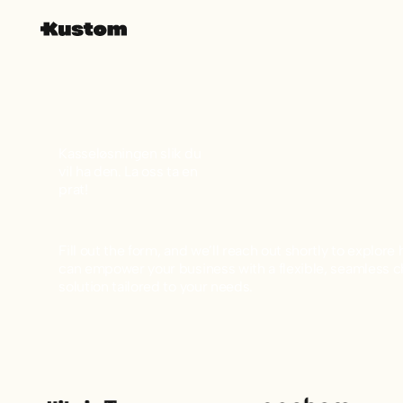
Kasseløsningen slik du
vil ha den. La oss ta en
prat!
Fill out the form, and we’ll reach out shortly to explor
can empower your business with a flexible, seamless 
solution tailored to your needs.