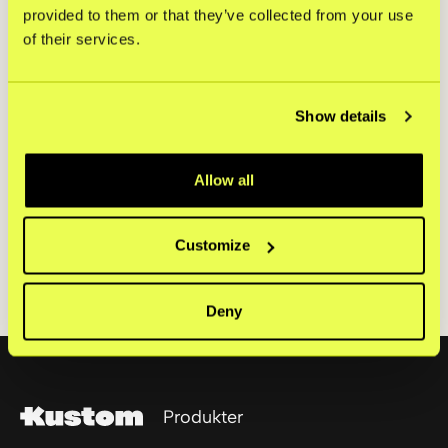
2022
provided to them or that they’ve collected from your use
of their services.
Klarna setter en ny bransjestandard når de lanserer en
komplett kassaløsning (KCO) med autoutfylling av
Show details
adresse og fleksible betalingsvalg.
Allow all
Ledige stillinger
Vi vokser og er alltid på utkikk etter dyktige folk.
Customize
Se ledige stillinger
Se ledige stillinger
Deny
Footer
Produkter