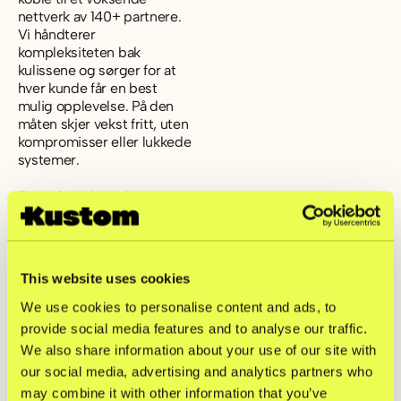
nettverk av 140+ partnere.
Vi håndterer
kompleksiteten bak
kulissene og sørger for at
hver kunde får en best
mulig opplevelse. På den
måten skjer vekst fritt, uten
kompromisser eller lukkede
systemer.
Fra raskt voksende
merkevarer til globale
storkonsern, over 24 000
virksomheter verden over
stoler på Kustom for å
This website uses cookies
drifte kassen sin.
We use cookies to personalise content and ads, to
En kassarevolusjon, ett skritt om gangen
provide social media features and to analyse our traffic.
We also share information about your use of our site with
our social media, advertising and analytics partners who
may combine it with other information that you’ve
2012
2015
2018-
2023
2024
2025
2026