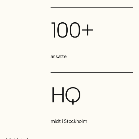
100+
ansatte
HQ
midt i Stockholm