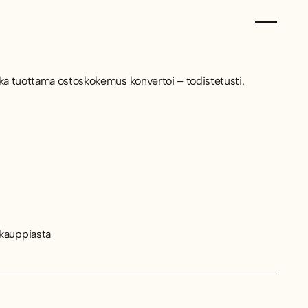
onka tuottama ostoskokemus konvertoi – todistetusti.
kauppiasta