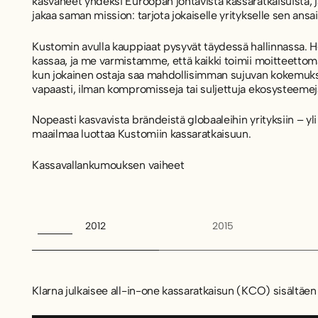
kasvaneet yhdeksi Euroopan johtavista kassaratkaisuista, 
jakaa saman mission: tarjota jokaiselle yritykselle sen ans
Kustomin avulla kauppiaat pysyvät täydessä hallinnassa.
kassaa, ja me varmistamme, että kaikki toimii moitteettoma
kun jokainen ostaja saa mahdollisimman sujuvan kokemuks
vapaasti, ilman kompromisseja tai suljettuja ekosysteemej
Nopeasti kasvavista brändeistä globaaleihin yrityksiin – yl
maailmaa luottaa Kustomiin kassaratkaisuun.
Kassavallankumouksen vaiheet
2012
2015
Klarna julkaisee all-in-one kassaratkaisun (KCO) sisältäen