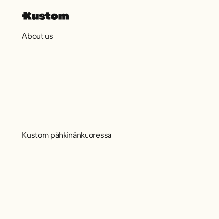
About us
Kustom pähkinänkuoressa