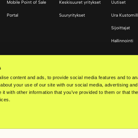
Mobile Point of Sale
Keskisuuret yritykset
Uutiset
Portal
Suuryritykset
Ura Kustomill
Sijoittajat
Hallinnointi
Sosiaalinen
s
LinkedIn
ise content and ads, to provide social media features and to anal
about your use of our site with our social media, advertising and
t with other information that you’ve provided to them or that the
ices.
idätetään.