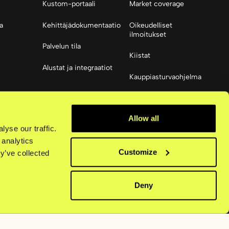
Kustom-portaali
Market coverage
a
Kehittäjädokumentaatio
Oikeudelliset
ilmoitukset
Palvelun tila
Kiistat
Alustat ja integraatiot
Kauppiasturvaohjelma
 media
Resurssit
Allow all
Saavutettavuus
yse our traffic.
 analytics
Customize
y’ve collected
Deny