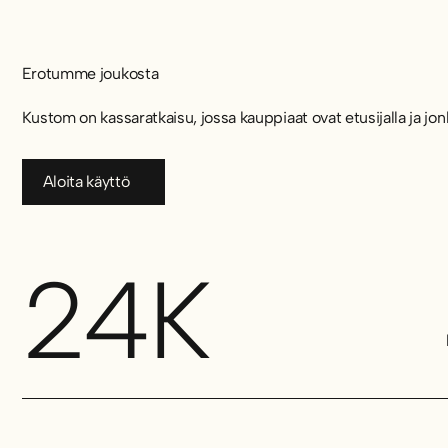
Erotumme joukosta
Kustom on kassaratkaisu, jossa kauppiaat ovat etusijalla ja j
Aloita käyttö
Aloita käyttö
24K