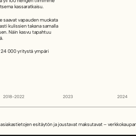
ja yli 100 hengen tiimimme
aitsema kassaratkaisu.
 He saavat vapauden muokata
sti kulissien takana samalla
en. Näin kasvu tapahtuu
ä.
i 24 000 yritystä ympäri
2018-2022
2023
2024
 asiakastietojen esitäytön ja joustavat maksutavat – verkkokaupan