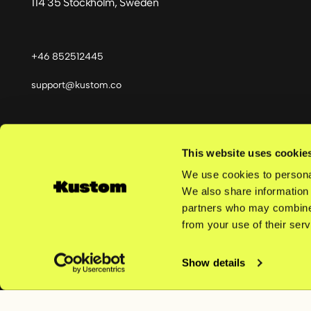
114 35 Stockholm, Sweden
+46 852512445
support@kustom.co
This website uses cookie
Kieli
We use cookies to personal
We also share information 
partners who may combine i
from your use of their serv
©
2026
Kustom AB | Rek. nro 559463-5038 | Kaikki oikeudet p
Show details