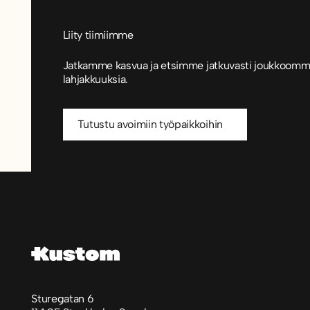
Liity tiimiimme
Jatkamme kasvua ja etsimme jatkuvasti joukkoomm
lahjakkuuksia.
Tutustu avoimiin työpaikkoihin
Tutustu avoimiin työpaikkoihin
Footer
Sturegatan 6