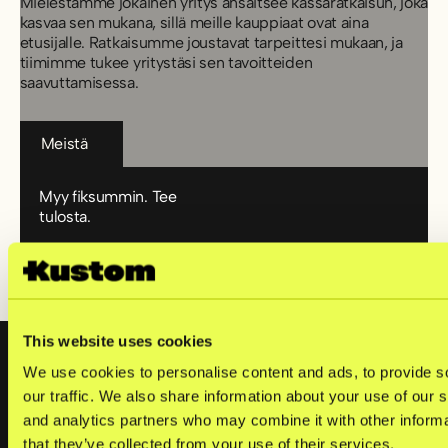
Mielestämme jokainen yritys ansaitsee kassaratkaisun, joka
kasvaa sen mukana, sillä meille kauppiaat ovat aina
etusijalle. Ratkaisumme joustavat tarpeittesi mukaan, ja
tiimimme tukee yritystäsi sen tavoitteiden
saavuttamisessa.
Meistä
Meistä
Myy fiksummin. Tee
tulosta.
Aloita käyttö
Varaa esittely
Aloita käyttö
Varaa esittely
Footer
This website uses cookies
We use cookies to personalise content and ads, to provide s
our traffic. We also share information about your use of our s
Tuotteet
and analytics partners who may combine it with other informa
that they’ve collected from your use of their services.
Kassaratkaisu