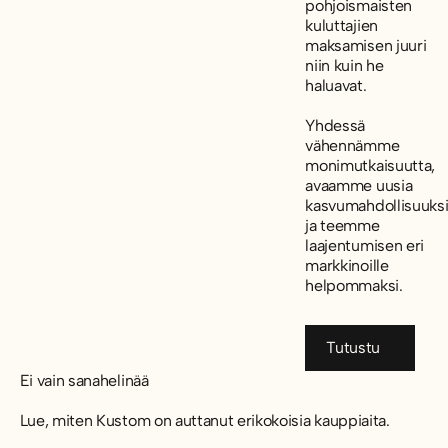
pohjoismaisten
kuluttajien
maksamisen juuri
niin kuin he
haluavat.
Yhdessä
vähennämme
monimutkaisuutta,
avaamme uusia
kasvumahdollisuuks
ja teemme
laajentumisen eri
markkinoille
helpommaksi.
Tutustu
Tutustu
Ei vain sanahelinää
Lue, miten Kustom on auttanut erikokoisia kauppiaita.