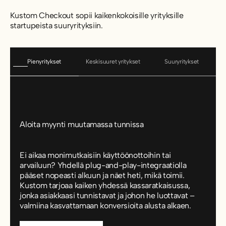
Kustom Checkout sopii kaikenkokoisille yrityksille
startupeista suuryrityksiin.
Pienyritykset
Keskisuuret yritykset
Suuryritykset
Aloita myynti muutamassa tunnissa
Ei aikaa monimutkaisiin käyttöönottoihin tai
arvailuun? Yhdellä plug-and-play-integraatiolla
pääset nopeasti alkuun ja näet heti, mikä toimii.
Kustom tarjoaa kaiken yhdessä kassaratkaisussa,
jonka asiakkaasi tunnistavat ja johon he luottavat –
valmiina kasvattamaan konversioita alusta alkaen.
Pienet yritykset