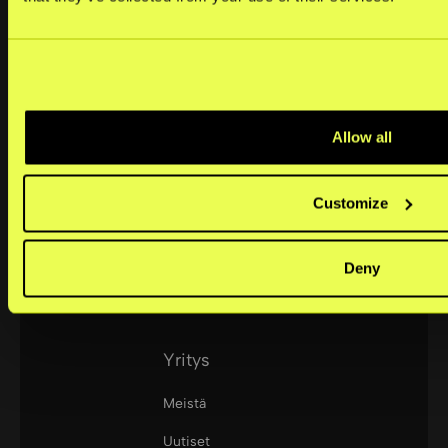
Sturegatan 6
114 35
Mobile Point of Sale
Stockholm,
Sweden
Portal
Allow all
+46 852512445
Ratkaisut
support@kustom.co
Pienet yritykset
Customize
Keskisuuret yritykset
Deny
Suuryritykset
Yritys
Meistä
Uutiset