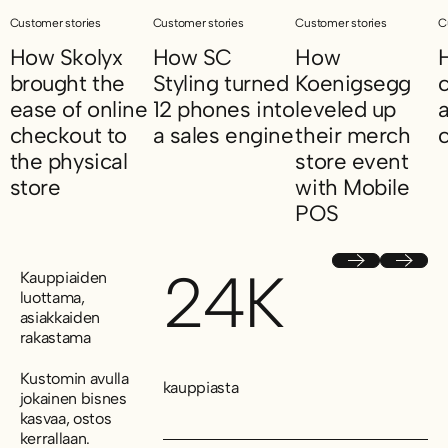
Customer stories
Customer stories
Customer stories
C
How Skolyx
How SC
How
brought the
Styling turned
Koenigsegg
ease of online
12 phones into
leveled up
a
checkout to
a sales engine
their merch
the physical
store event
How SC Styling turned 12 phones into a sa
H
store
with Mobile
POS
How Skolyx brought the ease of online checkout to the physical
How Koenigsegg level
Previous
Next
24K
Kauppiaiden
luottama,
asiakkaiden
rakastama
Kustomin avulla
kauppiasta
jokainen bisnes
kasvaa, ostos
kerrallaan.