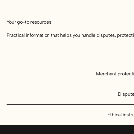
Your go-to resources
Practical information that helps you handle disputes, protecti
Merchant protection program
Merchant protect
Disputes
Disput
Ethical instructions
Ethical instr