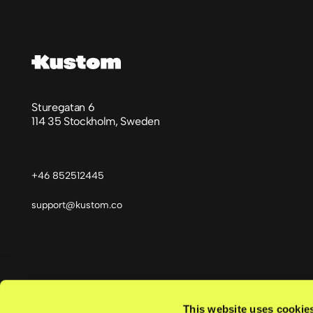
Sturegatan 6
114 35 Stockholm, Sweden
+46 852512445
support@kustom.co
Kieli
This website uses cookie