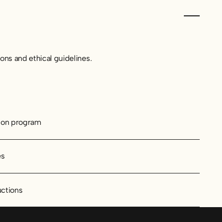
ons and ethical guidelines.
ion program
es
uctions