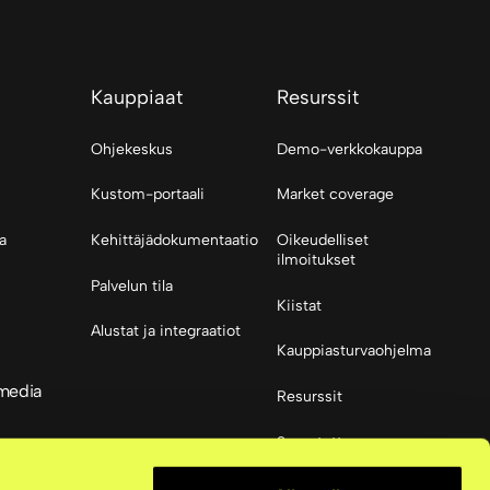
Kauppiaat
Resurssit
Ohjekeskus
Demo-verkkokauppa
Kustom-portaali
Market coverage
a
Kehittäjädokumentaatio
Oikeudelliset
ilmoitukset
Palvelun tila
Kiistat
Alustat ja integraatiot
Kauppiasturvaohjelma
 media
Resurssit
Saavutettavuus