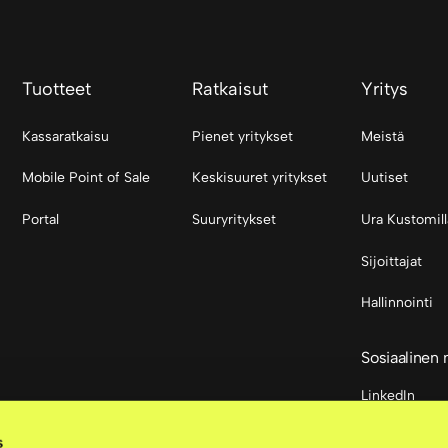
Tuotteet
Ratkaisut
Yritys
Kassaratkaisu
Pienet yritykset
Meistä
Mobile Point of Sale
Keskisuuret yritykset
Uutiset
Portal
Suuryritykset
Ura Kustomill
Sijoittajat
Hallinnointi
Sosiaalinen
LinkedIn
s