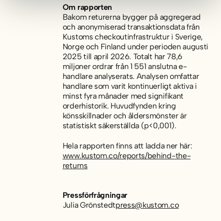
Om rapporten
Bakom returerna
bygger på aggregerad
och anonymiserad transaktionsdata från
Kustoms checkoutinfrastruktur i Sverige,
Norge och Finland under perioden augusti
2025 till april 2026. Totalt har 78,6
miljoner ordrar från 1 551 anslutna e-
handlare analyserats. Analysen omfattar
handlare som varit kontinuerligt aktiva i
minst fyra månader med signifikant
orderhistorik. Huvudfynden kring
könsskillnader och åldersmönster är
statistiskt säkerställda (p<0,001).
Hela rapporten finns att ladda ner här:
www.kustom.co/reports/behind-the-
returns
Pressförfrågningar
Julia Grönstedt
press@kustom.co