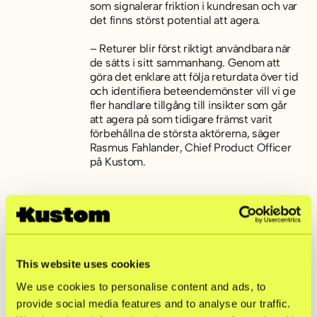
som signalerar friktion i kundresan och var
det finns störst potential att agera.
– Returer blir först riktigt användbara när
de sätts i sitt sammanhang. Genom att
göra det enklare att följa returdata över tid
och identifiera beteendemönster vill vi ge
fler handlare tillgång till insikter som går
att agera på som tidigare främst varit
förbehållna de största aktörerna, säger
Rasmus Fahlander, Chief Product Officer
på Kustom.
Nyckelsiffror
Returer är ett modefenomen.
Returgraden inom mode är 22,8
procent i Sverige, Norge och Finland,
This website uses cookies
jämfört med 5,9 procent för e-handeln
som helhet
.
We use cookies to personalise content and ads, to
Mode har en lojalitetsparadox.
provide social media features and to analyse our traffic.
Återkommande modekunder returnerar