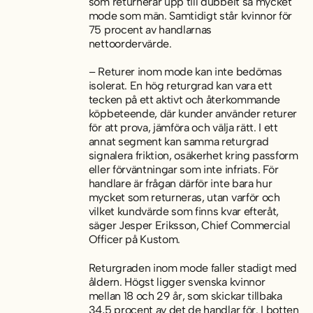
som returnerar upp till dubbelt så mycket
mode som män. Samtidigt står kvinnor för
75 procent av handlarnas
nettoordervärde.
– Returer inom mode kan inte bedömas
isolerat. En hög returgrad kan vara ett
tecken på ett aktivt och återkommande
köpbeteende, där kunder använder returer
för att prova, jämföra och välja rätt. I ett
annat segment kan samma returgrad
signalera friktion, osäkerhet kring passform
eller förväntningar som inte infriats. För
handlare är frågan därför inte bara hur
mycket som returneras, utan varför och
vilket kundvärde som finns kvar efteråt,
säger Jesper Eriksson, Chief Commercial
Officer på Kustom.
Returgraden inom mode faller stadigt med
åldern. Högst ligger svenska kvinnor
mellan 18 och 29 år, som skickar tillbaka
34,5 procent av det de handlar för. I botten