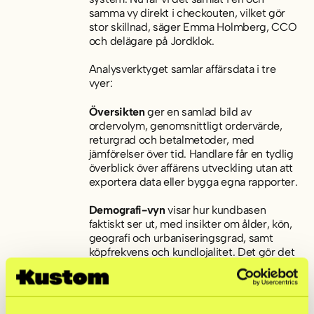
samma vy direkt i checkouten, vilket gör
stor skillnad, säger Emma Holmberg, CCO
och delägare på Jordklok.
Analysverktyget samlar affärsdata i tre
vyer:
Översikten
ger en samlad bild av
ordervolym, genomsnittligt ordervärde,
returgrad och betalmetoder, med
jämförelser över tid. Handlare får en tydlig
överblick över affärens utveckling utan att
exportera data eller bygga egna rapporter.
Demografi-vyn
visar hur kundbasen
faktiskt ser ut, med insikter om ålder, kön,
geografi och urbaniseringsgrad, samt
köpfrekvens och kundlojalitet. Det gör det
enklare att anpassa marknadsföring och
sortiment efter verkliga kundmönster
istället för antaganden.