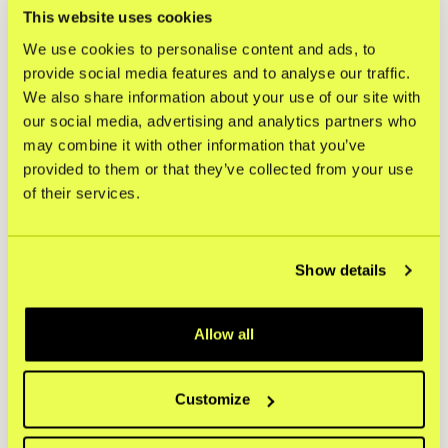
Därtill finns en översikt över
tvister och
This website uses cookies
reklamationer
, vilket gör det enklare för
We use cookies to personalise content and ads, to
handlare att följa utvecklingen och
identifiera återkommande mönster. Under
provide social media features and to analyse our traffic.
våren planerar Kustom att utöka
We also share information about your use of our site with
analysverktyget med fler funktioner och
our social media, advertising and analytics partners who
insikter.
may combine it with other information that you’ve
provided to them or that they’ve collected from your use
Insight Dashboards finns tillgängligt i
Kustom Merchant Portal och rullas ut till
of their services.
samtliga anslutna handlare under mars
2026.
Show details
Om Kustom
Kustom erbjuder Nordens ledande
kassalösning och hjälper handlare över hela
Allow all
Europa att växa genom en
konverteringsstark lösning som förenar låg
komplexitet med stora möjligheter till
Customize
anpassning. Genom att göra
köpupplevelsen smidig, transparent och