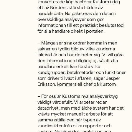
konverterade köp hanterar Kustom i dag
ett av Nordens största flöden av
handelsdata. Nu paketeras den datan i
överskådliga analysvyer som gör
informationen till ett praktiskt beslutsstöd
för alla handlare direkt i portalen.
– Många ser sina ordrar komma in men
saknar en tydlig bild av vilka kunderna
faktiskt är och hur de beter sig. Vi vill göra
den informationen tillgänglig, så att alla
handlare enkelt kan förstå vilka
kundgrupper, betalmetoder och funktioner
som driver tillväxt i affären, säger Jesper
Eriksson, kommersiell chef på Kustom.
– För oss är Kustoms nya analysverktyg
väldigt värdefullt. Vi arbetar redan
datadrivet, men med äldre system har det
krävts mycket manuellt arbete för att
sammanställa den här typen av
kundinsikter från olika rapporter och
system. Nu får vi det samlat i en och