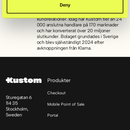
anpassad efter lokala marknader och
Deny
kundpreferenser, bidrar Kustom till
starkare och mer långsiktiga
kundrelationer. Idag har Kustom fler än 24
000 anslutna handlare på 170 marknader
och har konverterat över 20 miljoner
slutkunder. Bolaget grundades i Sverige
och blev självständigt 2024 efter
avknoppningen från Klarna.
Sidfot
Produkter
Checkout
Sturegatan 6
114 35
Mobile Point of Sale
Stockholm,
Sweden
Portal