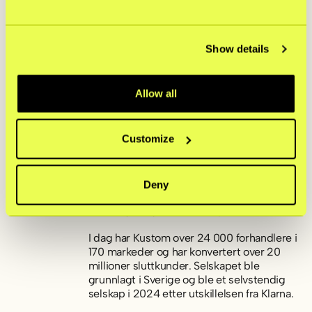
skalere opp og møte kundene uansett hvor
de driver virksomheten sin, sier Gary
Schofield, General Manager, Payments i
Woo.
Show details
Om Kustom
Kustom er Nordens ledende leverandør av
Allow all
checkout-løsninger og hjelper forhandlere
over hele Europa med å vokse gjennom en
løsning som gir høy konvertering, med lav
Customize
kompleksitet og store
tilpasningsmuligheter. Ved å gjøre
kjøpsopplevelsen sømløs, transparent og
tilpasset lokale markeder og kundenes
Deny
preferanser, bidrar Kustom til sterkere og
mer langsiktige kunderelasjoner.
I dag har Kustom over 24 000 forhandlere i
170 markeder og har konvertert over 20
millioner sluttkunder. Selskapet ble
grunnlagt i Sverige og ble et selvstendig
selskap i 2024 etter utskillelsen fra Klarna.