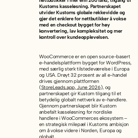
nettbutikker i mer enn 200 land, tilgang til
Kustoms kasseløsning. Partnerskapet
utvider Kustoms globale rekkevidde og
gjør det enklere for nettbutikker å vokse
med en checkout bygget for høy
konvertering, lav kompleksitet og mer
kontroll over kundeopplevelsen.
WooCommerce er en open source-basert
e-handelsplattform bygget for WordPress,
med særlig sterk tilstedeværelse i Europa
og USA. Drøyt 32 prosent av all e-handel
drives gjennom plattformen
(
StoreLeads.app, June 2026
), og
partnerskapet gir Kustom tilgang til et
betydelig globalt nettverk av e-handlere.
Gjennom partnerskapet blir Kustom
anbefalt kasseløsning for nordiske
handlere i WooCommerces økosystem –
en strategisk milepæl i Kustoms ambisjon
om å vokse videre i Norden, Europa og
globalt.