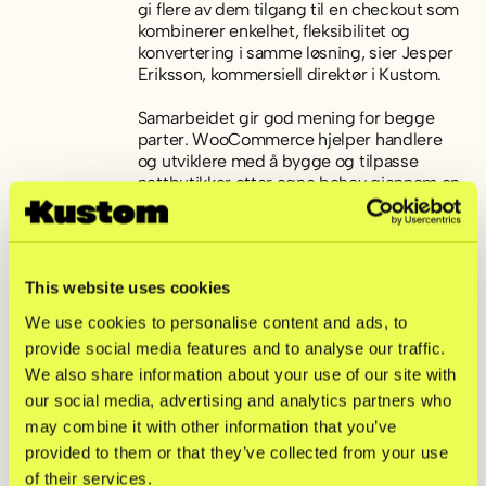
gi flere av dem tilgang til en checkout som
kombinerer enkelhet, fleksibilitet og
konvertering i samme løsning, sier Jesper
Eriksson, kommersiell direktør i Kustom.
Samarbeidet gir god mening for begge
parter. WooCommerce hjelper handlere
og utviklere med å bygge og tilpasse
nettbutikker etter egne behov gjennom en
åpen plugin. Kustom tilfører samme
fleksibilitet i checkouten gjennom et åpent
økosystem av betalingsmetoder,
funksjoner og partnere, og gjør det enklere
This website uses cookies
for handlere å vokse uten å bli bundet til én
enkelt aktør.
We use cookies to personalise content and ads, to
provide social media features and to analyse our traffic.
– Betalinger er kjernen i enhver handlers
We also share information about your use of our site with
virksomhet. Gjennom partnerskapet vårt
med Kustom skaper vi nye muligheter for
our social media, advertising and analytics partners who
våre e-handlere globalt. De får tilgang til
may combine it with other information that you’ve
en checkout-opplevelse med høy
provided to them or that they’ve collected from your use
konvertering som hjelper dem å vokse,
of their services.