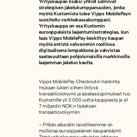
Yrityskaupan lisäksi yhtiöt solmivat
strategisen jakelukumppanuuden, jonka
myötä Kustomista tulee Vipps MobilePayn
suositeltu verkkokassakumppani.
Yrityskauppa on osa Kustomin
eurooppalaista laajentumisstrategiaa, kun
taas Vipps MobilePay keskittyy kaupan
myötä entistä vahvemmin rooliinsa
digitaalisena lompakkona ja vahvistaa
saatavuuttaan pohjoismaisilla markkinoilla
laajemman jakelun kautta.
Vipps MobilePay Checkoutin hankinta
mukaan lukien siihen liittyvä
transaktiovolyymi ja asiakassopimukset tuo
Kustomille yli 3 000 uutta kauppiasta ja yli
7 miljardin NOK:n lisäyksen
transaktiovolyymiin.
– Pitkän aikavälin tavoitteemme on
mullistaa eurooppalainen kaupankäynti.
Tämä yrityskauppa vahvistaa johtavaa