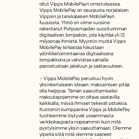
ollut Vipps MobilePayn omistuksessa.
Vipps MobilePay on seurausta norjalaisen
Vippsin ja tanskalaisen MobilePayn
fuusiosta. Yhtiö on viime vuosina
rakentanut Pohjoismaiden suosituimman
digitaalisen lompakon, jota käyttää yli 12
miljoonaa ihmistä. Myynnin myötä Vipps
MobilePay kirkastaa fokustaan
ydinliiketoimintaansa digitaalisena
lompakkona ja vahvistaa samalla
panostustaan jakeluun ja saatavuuteen.
– Vipps MobilePay perustuu hyvin
yksinkertaiseen ideaan: maksamisen pitää
olla helppoa. Tämän saavuttamiseksi
maksutapojemme on oltava saatavilla
kaikkialla, missä ihmiset tekevät ostoksia.
Kustomin kumppanina Vipps ja MobilePay
tuotteemme löytyvät useammasta
verkkokaupasta nopeammin kuin mitä
pystyisimme yksin saavuttamaan. Olemme
ylpeitä siitä mitä olemme saaneet