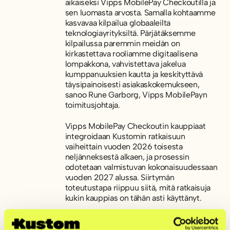
aikaiseksi Vipps MobilePay Checkoutilla ja
sen luomasta arvosta. Samalla kohtaamme
kasvavaa kilpailua globaaleilta
teknologiayrityksiltä. Pärjätäksemme
kilpailussa paremmin meidän on
kirkastettava rooliamme digitaalisena
lompakkona, vahvistettava jakelua
kumppanuuksien kautta ja keskityttävä
täysipainoisesti asiakaskokemukseen,
sanoo Rune Garborg, Vipps MobilePayn
toimitusjohtaja.
Vipps MobilePay Checkoutin kauppiaat
integroidaan Kustomin ratkaisuun
vaiheittain vuoden 2026 toisesta
neljänneksestä alkaen, ja prosessin
odotetaan valmistuvan kokonaisuudessaan
vuoden 2027 alussa. Siirtymän
toteutustapa riippuu siitä, mitä ratkaisuja
kukin kauppias on tähän asti käyttänyt.
– Näemme, että tämä sopimus luo selkeää
lisäarvoa kauppiaille. Vipps MobilePay