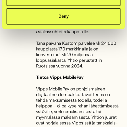
räätälöitävän ratkaisun avulla. Tekemällä
osto­kokemuksesta sujuvan, läpinäkyvän ja
paikallisiin markkinoihin sekä
Deny
asiakasmieltymyksiin mukautuvan, Kustom
edistää vahvempia ja pitkäjänteisempiä
asiakassuhteita kauppiaille.
Tänä päivänä Kustom palvelee yli 24 000
kauppiasta 170 markkinalla ja on
konvertoinut yli 20 miljoonaa
loppuasiakasta. Yhtiö perustettiin
Ruotsissa vuonna 2024.
Tietoa Vipps MobilePay
Vipps MobilePay on pohjoismainen
digitaalinen lompakko. Tavoitteena on
tehdä maksamisesta todella, todella
helppoa – olipa kyse rahan lähettämisestä
ystäville, verkkomaksamisesta tai
myymälässä maksamisesta. Yhtiön juuret
ovat norjalaisessa Vippsissä ja tanskalais-