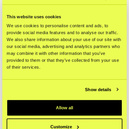
Checkoutin asiakkaat säilyttävät hintansa,
ja saavat samalla käyttöönsä
tehokkaamman kassaratkaisun sekä
This website uses cookies
laajemman valikoiman tuotteita.
We use cookies to personalise content and ads, to
Toivotamme Vipps MobilePay Checkout
provide social media features and to analyse our traffic.
kauppiaat lämpimästi tervetulleiksi
Kustomille, sanoo Kamjar Hajabdolahi.
We also share information about your use of our site with
our social media, advertising and analytics partners who
may combine it with other information that you’ve
provided to them or that they’ve collected from your use
Lehdistötiedustelut:
of their services.
Julia Grönstedt
press@kustom.co
Show details
Tietoa Kustom
Allow all
Kustom on Pohjoismaiden markkinajohtaja
kassaratkaisuissa ja auttaa kauppiaita
ympäri Eurooppaa kasvamaan
konversiotehokkaan, helppokäyttöisen ja
Customize