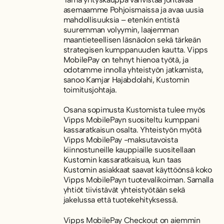
asemaamme Pohjoismaissa ja avaa uusia
mahdollisuuksia – etenkin entistä
suuremman volyymin, laajemman
maantieteellisen läsnäolon sekä tärkeän
strategisen kumppanuuden kautta. Vipps
MobilePay on tehnyt hienoa työtä, ja
odotamme innolla yhteistyön jatkamista,
sanoo Kamjar Hajabdolahi, Kustomin
toimitusjohtaja.
Osana sopimusta Kustomista tulee myös
Vipps MobilePayn suositeltu kumppani
kassaratkaisun osalta. Yhteistyön myötä
Vipps MobilePay -maksutavoista
kiinnostuneille kauppiaille suositellaan
Kustomin kassaratkaisua, kun taas
Kustomin asiakkaat saavat käyttöönsä koko
Vipps MobilePayn tuotevalikoiman. Samalla
yhtiöt tiivistävät yhteistyötään sekä
jakelussa että tuotekehityksessä.
Vipps MobilePay Checkout on aiemmin