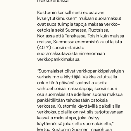
maksukentässä.
Kustomin kansallisesti edustavan
kyselytutkimuksen* mukaan suoramaksut
ovat suosituimpia tapoja maksaa verkko-
ostoksia sekä Suomessa, Ruotsissa,
Norjassa että Tanskassa. Toisin kuin muissa
maissa, Suomessa enemmistö kuluttajista
(40 %) suosii erilaisista
suoramaksutavoista nimenomaan
verkkopankkimaksua.
“Suomalaiset olivat verkkopankkipalvelujen
varhaisimpia käyttäjiä. Vaikka kuluttajilla
onkin tänä päivänä saatavilla useita
vaihtoehtoisia maksutapoja, suosii suuri
osa suomalaisista edelleen suoraa maksua
pankkitililtään tehdessään ostoksia
verkossa. Kustomia käyttävillä paikallisilla
verkkokauppiailla on nyt siis tarjottavanaan
kassalla maksutapa, joka löytyy
käytännössä jokaiselta suomalaiselta,”
kertoo Kustomin Suomen maajohtaja