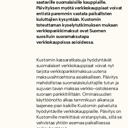
saataville suomalaisille kauppiaille.
Päivityksen myötä verkkokauppiaat voivat
entistä paremmin vastata paikallisten
kuluttajien kysyntään. Kustomin
toteuttaman kyselytutkimuksen mukaan
verkkopankkimaksut ovat Suomen
suosituin suoramaksutapa
verkkokaupoissa asioidessa.
Kustomin kassaratkaisuja hyödyntävät
suomalaiset verkkokauppiaat voivat nyt
tarjota verkkopankkimaksua uutena
maksuvaihtoehtona asiakkailleen. Päivitys
mahdollistaa suomalaiskuluttajille tutun ja
sujuvan tavan maksaa verkko-ostoksensa
suoraan pankkitililtään. Ominaisuuden
käyttöönotto alkaa tammikuun aikana ja
laajenee pian kaikille Kustomin palveluita
hyödyntäville verkkokauppiaille. Päivitys on
Kustomille merkittävä virstanpylväs, sillä se
vahvistaa yhtiön asemaa paikallisessa