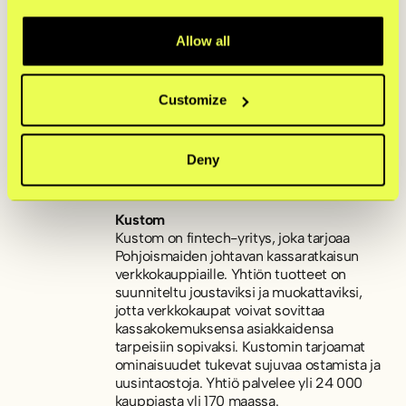
Siihen vastasi yhteensä 4 000 iältään 18–
65-vuotiasta henkilöä Suomesta, Ruotsista,
Norjasta ja Tanskasta.
Allow all
Customize
Lisätietoja:
Kustomin viestintä:
press@kustom.co
(yhteydenotot englanniksi)
Deny
Kustom
Kustom on fintech-yritys, joka tarjoaa
Pohjoismaiden johtavan kassaratkaisun
verkkokauppiaille. Yhtiön tuotteet on
suunniteltu joustaviksi ja muokattaviksi,
jotta verkkokaupat voivat sovittaa
kassakokemuksensa asiakkaidensa
tarpeisiin sopivaksi. Kustomin tarjoamat
ominaisuudet tukevat sujuvaa ostamista ja
uusintaostoja. Yhtiö palvelee yli 24 000
kauppiasta yli 170 maassa.