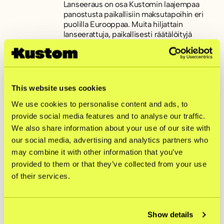
Lanseeraus on osa Kustomin laajempaa
panostusta paikallisiin maksutapoihin eri
puolilla Eurooppaa. Muita hiljattain
lanseerattuja, paikallisesti räätälöityjä
maksutapoja ovat BLIK Puolassa,
Bancontact Belgiassa, Cartes Bancaires
Ranskassa sekä TWINT Sveitsissä.
Kustom palvelee yli 24 000
This website uses cookies
verkkokauppiasta, kuten Tokmannia,
We use cookies to personalise content and ads, to
Musti&Mirriä ja Motonetia Suomessa. Yhä
kattavampi valikoima paikallisesti
provide social media features and to analyse our traffic.
räätälöityjä maksutapavaihtoehtoja
We also share information about your use of our site with
vahvistaa Kustomin asemaa luotettavana
our social media, advertising and analytics partners who
kumppanina verkkokauppiaille, jotka
may combine it with other information that you’ve
haluavat kasvattaa toimintaansa Euroopan
provided to them or that they’ve collected from your use
markkinoilla.
of their services.
*Data perustuu Kustomin toteuttamaan
kansallisesti edustavaan
kyselytutkimukseen. Kysely tehtiin
huhtikuussa 2025 Ipsos Digital -alustalla.
Show details