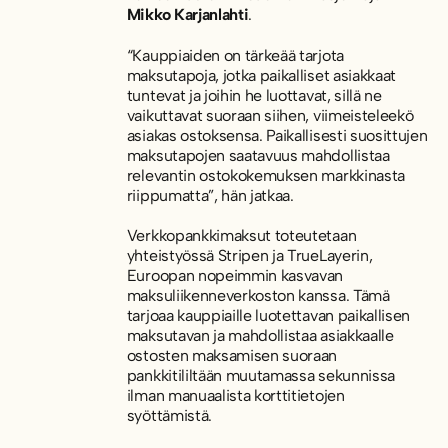
Mikko Karjanlahti
.
“Kauppiaiden on tärkeää tarjota
maksutapoja, jotka paikalliset asiakkaat
tuntevat ja joihin he luottavat, sillä ne
vaikuttavat suoraan siihen, viimeisteleekö
asiakas ostoksensa. Paikallisesti suosittujen
maksutapojen saatavuus mahdollistaa
relevantin ostokokemuksen markkinasta
riippumatta”, hän jatkaa.
Verkkopankkimaksut toteutetaan
yhteistyössä Stripen ja TrueLayerin,
Euroopan nopeimmin kasvavan
maksuliikenneverkoston kanssa. Tämä
tarjoaa kauppiaille luotettavan paikallisen
maksutavan ja mahdollistaa asiakkaalle
ostosten maksamisen suoraan
pankkitililtään muutamassa sekunnissa
ilman manuaalista korttitietojen
syöttämistä.