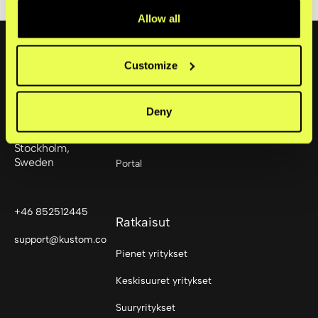
Allow all
Footer
Customize
Tuotteet
Kassaratkaisu
Deny
Sturegatan 6
114 35
Mobile Point of Sale
Stockholm,
Sweden
Portal
+46 852512445
Ratkaisut
support@kustom.co
Pienet yritykset
Keskisuuret yritykset
Suuryritykset