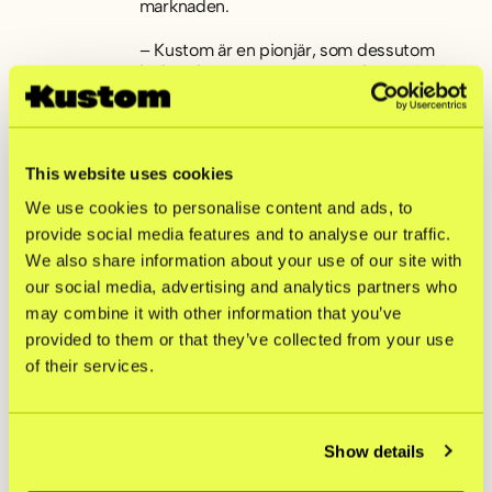
marknaden.
– Kustom är en pionjär, som dessutom
lyckats bygga en enormt stark position i
Norden. Samtidigt ser jag fram emot att
vara en del av nybyggarandan. Det
strategiska partnerskapet mellan Kustom
och Stripe ger oss en fantastisk möjlighet
This website uses cookies
att erbjuda våra kunder en ännu större och
bättre verktygslåda, och hjälpa till att driva
We use cookies to personalise content and ads, to
deras tillväxtresa, säger Erik Olofsson.
provide social media features and to analyse our traffic.
We also share information about your use of our site with
Utöver de två nya rekryteringarna planerar
our social media, advertising and analytics partners who
Kustom att utöka sitt team med fler
may combine it with other information that you’ve
medarbetare under det kommande året.
provided to them or that they’ve collected from your use
Kustom, tidigare känt som Klarna
of their services.
Checkout (KCO) är nordisk
marknadsledare inom digitala
checkoutlösningar. Kustom har 25 000
anslutna handlare i över 170 länder – och
Show details
erbjuder oslagbar konvertering för
handlare.